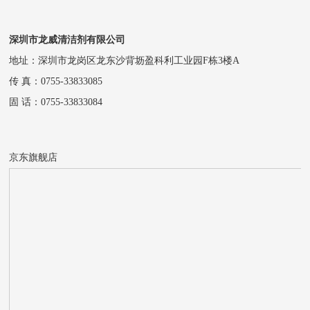
深圳市龙威清洁剂有限公司
地址：深圳市龙岗区龙东沙背坜盈科利工业园F栋3楼A
传 真：0755-33833085
固 话：0755-33833084
京东旗舰店