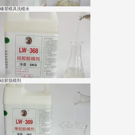
橡塑模具洗模水
硅胶脱模剂