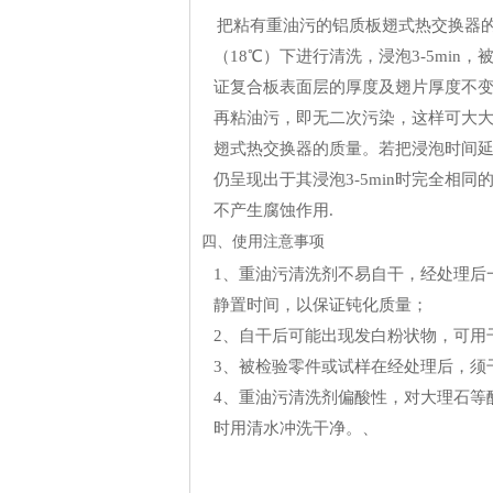
把粘有重油污的铝质板翅式热交换器
（18℃）下进行清洗，浸泡3-5mi
证复合板表面层的厚度及翅片厚度不
再粘油污，即无二次污染，这样可大
翅式热交换器的质量。若把浸泡时间延长
仍呈现出于其浸泡3-5min时完全相
不产生腐蚀作用.
四、使用注意事项
1、重油污清洗剂不易自干，经处理后
静置时间，以保证钝化质量；
2、自干后可能出现发白粉状物，可用
3、被检验零件或试样在经处理后，须
4、重油污清洗剂偏酸性，对大理石等
时用清水冲洗干净。、