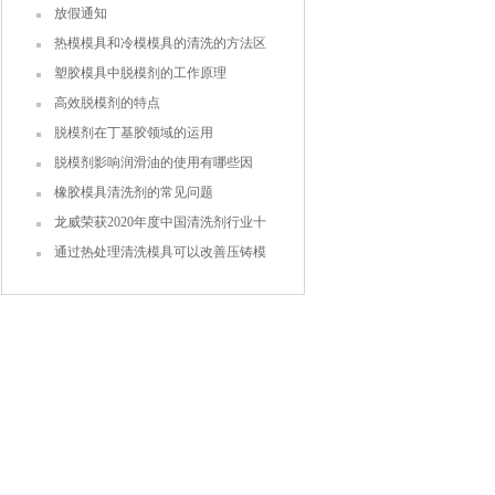
放假通知
热模模具和冷模模具的清洗的方法区
别大吗？
塑胶模具中脱模剂的工作原理
高效脱模剂的特点
脱模剂在丁基胶领域的运用
脱模剂影响润滑油的使用有哪些因
素？
橡胶模具清洗剂的常见问题
龙威荣获2020年度中国清洗剂行业十
大品牌之一
通过热处理清洗模具可以改善压铸模
具的加工工艺性能