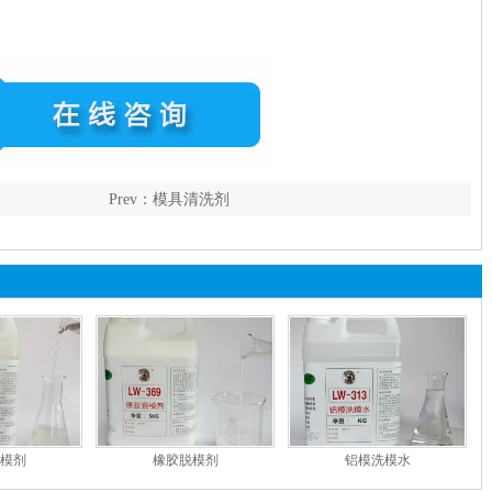
Prev：
模具清洗剂
模剂
橡胶脱模剂
铝模洗模水