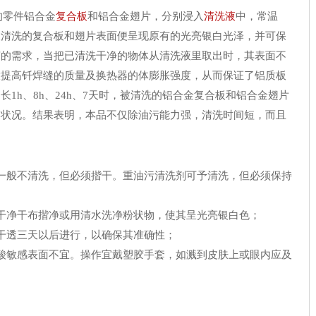
的零件铝合金
复合板
和铝合金翅片，分别浸入
清洗液
中，常温
n，被清洗的复合板和翅片表面便呈现原有的光亮银白光泽，并可保
变的需求，当把已清洗干净的物体从清洗液里取出时，其表面不
大提高钎焊缝的质量及换热器的体膨胀强度，从而保证了铝质板
1h、8h、24h、7天时，被清洗的铝合金复合板和铝合金翅片
同的状况。结果表明，本品不仅除油污能力强，清洗时间短，而且
一般不清洗，但必须揩干。重油污清洗剂可予清洗，但必须保持
干净干布揩净或用清水洗净粉状物，使其呈光亮银白色；
干透三天以后进行，以确保其准确性；
酸敏感表面不宜。操作宜戴塑胶手套，如溅到皮肤上或眼内应及