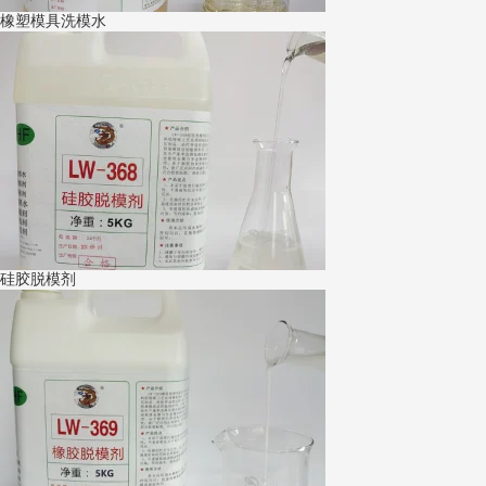
橡塑模具洗模水
硅胶脱模剂