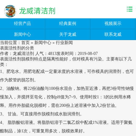
经营产品
经典案例
视频展示
新闻中心
关于龙威
联系龙威
当前位置：
首页
»
新闻中心
»
行业新闻
表面活性剂的分类
作者：龙威清洁剂
人气：
4813
发表时间：2019-08-07
表面活性剂
脱模剂
特点是隔离性能好，但对模具有污染。主要有以下几
类：
1、肥皂水。用肥皂配成一定量浓度的水溶液，可作模具的润滑剂，也可
作为胶管的脱芯剂。
2、油酸钠。将22份油酸与100份水混合，加热至近沸，再把3份苛性钠慢
慢加入，并搅拌至皂化，控制pH值为7~9。使用时按1：1的比例用水稀
释。用作外胎硫化脱模时，需在200份上述溶液中加入2份甘油。
3、 甘油。可直接用作脱模剂或水胎润滑剂。
4、 脂肪酸铝溶液。将脂肪铝溶于二氯乙烷中配成1%溶液。适用于聚氨
酯制品，涂1次，可重复用多次，脱模效果好。