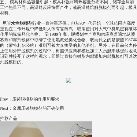
五、 模具材料热容量引起：模具补强材料热容量分布不同，储存金属加
工油热量不同，高温处反应快而产生；或高温处熔解脱模剂而引起，模具
材料。
尽管
水性脱模剂
行业一直注重环保，但从90年代开始，全球范围内高度
重视在工作环境中降低对人体有害蒸汽，取消使用对大气中臭氧层有破坏
作用的氟氯烃化合物。 到1989年底，脱模剂生产商和供应商普遍地从喷
雾剂和溶剂载体中取缔了使用氯氟烃类化合物。取而代之的是按照1987年
的（蒙特利尔公约）准则可被大众接受的其他溶剂。另外，在目前努力停
止使用外部脱模剂的过程中，树脂供应商和模压加工人员越来越强烈地意
识到并接受了这样的观念，即通过直接向树脂内部添加内部脱模剂可以达
到脱模目的。
Prev：
压铸脱模剂的作用和要求
Next：
金属压铸脱模剂的正确使用
推荐产品