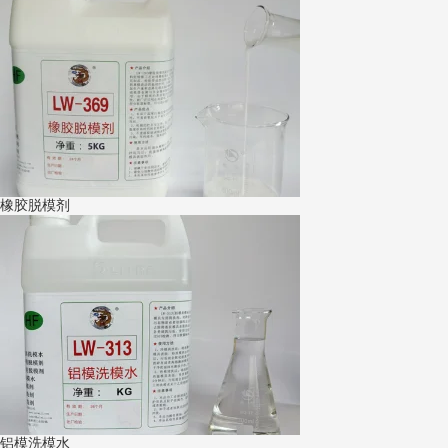
橡胶脱模剂
铝模洗模水