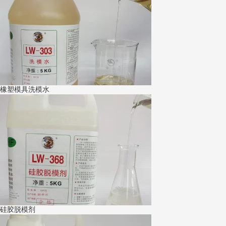
橡塑模具洗模水
硅胶脱模剂