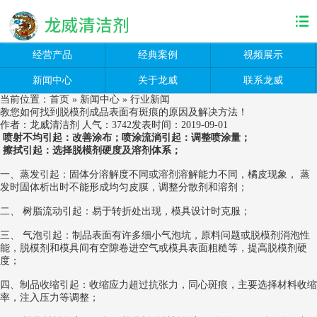
经营产品
经典案例
视频展示
新闻中心
关于龙威
联系龙威
当前位置：
首页
»
新闻中心
»
行业新闻
教您如何找到脱模剂成品表面有斑痕的原因及解决方法！
作者：龙威清洁剂
人气：
3742
发表时间：2019-09-01
喷射不均引起：改善涂布；喷涂流淌引起：调整喷涂量；
擦拭引起：选择脱模剂硬度及溶剂体系；
一、蒸发引起：固体分溶解度不同或溶剂溶解能力不同，橘皮现象， 蒸
发时固体析出时不能形成均匀皮膜，调整分散剂和溶剂；
二、 树脂流动引起：易于转折处出现，模具设计时克服；
三、 气泡引起：制品表面有许多细小气泡坑，原料问题或脱模剂消泡性
能，脱模剂和模具间有空隙卷进空气或模具表面粗糙等，提高脱模剂硬
度；
四、制品收缩引起：收缩应力超过抗张力，同心斑痕，主要选择材料收缩
率，注入压力等调整；