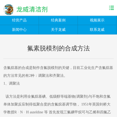
经营产品
经典案例
视频展示
新闻中心
关于龙威
联系龙威
氟素脱模剂的合成方法
含氟烷基的合成是制作含氟脱模剂的关键，目前工业化生产含氟烷基
的方法常见的有2种：调聚法和齐聚法。
1、调聚法
该方法是利用全氟烷基碘、低级醇等端基物(调聚剂)与不饱和含氟
单体加聚反应制得低聚合度的含氟烷基调节物 。1951年英国剑桥大
学教授R · N · H aszeldine 等 首先发现三氟碘甲烷可与乙烯和四氟乙