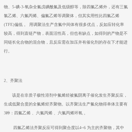
物、5-碘-3-氧杂全氟戊碘酰氟及低级醇等，除四氟乙烯外，还有三氟
氯乙烯、六氟丙烯、偏氟乙烯等调聚体，但其实用性比四氟乙烯
(TFE)偏低 。 用调聚法生产含氟中间体有很多优点，反如应转化率
较高，得到直链产物，表面活性高，但也有缺点，如得到的产物是不
同链长化合物的混合物，且反应需在加压并有催化剂的存在下才能进
行。
2、齐聚法
该是在非质子极性溶剂中氟烯烃被氟阴离子催化发生齐聚反应，
生成低聚合度的全氟烯烃齐聚物。以齐聚法生产氟化物得单体主要有
3种：四氟乙烯 、六氟丙烯 、六氟丙烯环氧 。
四氟乙烯法齐聚反应可得到聚合度以4~6 为主的齐聚物，其中