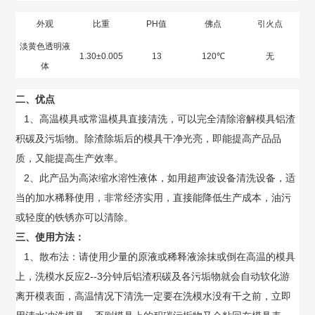
外观
比重
PH值
佛点
引火点
淡黄色透明液
1.30±0.005
13
120℃
无
体
二、优点
1、高温模具或常温模具直接清洗，可以完全清除溶解模具铝渣
积碳及污垢物。除渣除垢后的模具干净光亮，即能提高产品品
质，又能提高生产效率。
2、此产品为高浓缩水溶性液体，如用超声波设备清洗设备，适
当的加水稀释使用，非常经济实用，直接能降低生产成本，油污
或轻度的铁锈亦可以清除。
三、使用方法：
1、散布法：请使用少量的原液或稀释液涂抹或倒在高温的模具
上，洗模水反应2--3分钟后铝渣积碳及各污垢物就会自动软化游
离开模表面，高温情况下清洗一定要在洗模水没有干之前，立即