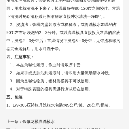
用清水冲洗模具，否则模具上的积碳污垢物又会粘回在模具表
面，用水就清洗不下来了，模温最好在90-120度之间较佳。常温
下清洗时见铝渣积碳污垢溶解后直接冲水清洗干净即可。
2、浸渍法：铁槽内盛装原液或稀释液，或将洗模水加温约占
90℃左右后浸泡约2—3分钟。或以高温模具直接投入常温的溶液
中，浸泡2—3分钟后；常温情况下浸泡5－6分钟，见铝渣积碳污
垢完全溶解后，用水冲洗干净。
四、注意事项
：
1、本品为碱性溶液，作业时请戴胶手套.
2、如果手或皮肤沾到溶液时，请即用大量流动清水冲洗。
3、因为是碱性物质，铝材质模具不可以使用。
4、对于特殊表面的模具需进行测试后在使用。
五、包装
1、LW-305压铸模具洗模水包装为5公斤/罐、20公斤/桶装。
上一条：
铁氟龙模具洗模水