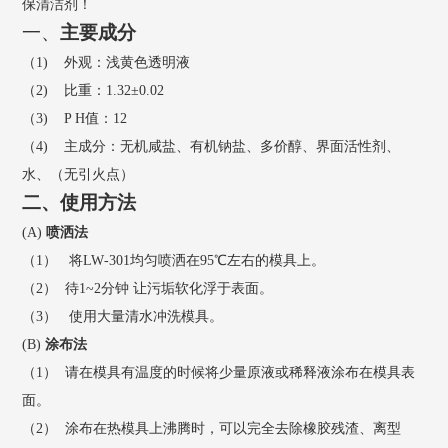
保清洁剂！
一、
主要成分
（
1)
外观：
浅
黄色透明液
（
2)
比重：
1.3
2
±
0.02
（
3) P H
值
：
1
2
（
4)
主成分：无机咸盐、有机钠盐、多价醇、界面活性剂、
水、
（
无引火点
）
二、
使用方法
(A)
喷洒
法
（
1
）
将
LW
-30
1
均匀喷洒在
95
℃
左右的模具上
。
（
2
）
待
1~2
分钟
让污垢软化浮于表面。
（
3
）
使用大量清水冲洗
模具
。
(
B
)
涂布法
（
1
）
请在模具有温度的时候将少量原液或稀释液涂布在模具表
面。
（
2
）
涂布在热模具上沸腾时，可以完全去除橡胶残渣、离型