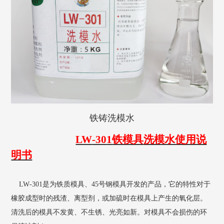
铁铸洗模水
LW
-30
1
铁模具
洗模水使用说
明书
LW
-30
1
是为
铁质
模具
、
45
号钢模具
开发的产品，它的特性对于
橡胶成型时的残渣、离型剂，或加硫时在模具上产生的氧化层。
清洗后的模具不发黄、不生锈、光亮如新。
对模具不会损伤
的环