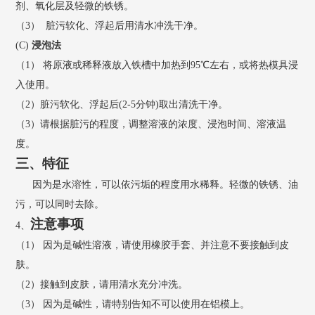
剂、氧化层及轻微的铁锈。
（
3
）
脏污软化、浮起后用
清
水
冲
洗干净。
(
C
)
浸泡法
（
1
）
将原液或稀释液放入铁槽中加热到
95
℃左右，或将热模具浸
入使用。
（
2
）脏污软化、浮起后
(2-5
分钟
)
取出清洗干净。
（
3
）请根据脏污的程度，调整溶液的浓度、浸泡时间、溶液温
度。
三
、特征
因为是水溶性，可以依污
垢
的程度用水稀释。轻微的铁锈、油
污，可以同时去除。
注意事项
4
、
（
1
）
因为是碱性溶液，请使用橡胶手套、并注意不要接触到皮
肤。
（
2
）接触到皮肤，请用清水充分冲洗。
（
3
）
因为是碱性，请特别告知不可以使用在铝模上。