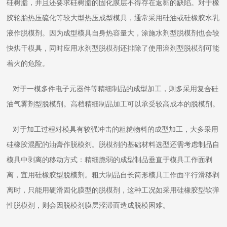
硅树脂，并且还要求硅树脂的固化膜层不得存在返黏的缺陷。对于橡
胶轮胎热压硫化等较大型热压成型模具，通常采用硅油或硅橡胶水乳
液作脱模剂。因为成型模具自身热容量大，涂施水剂型脱模剂也会较
快烘干模具，同时应用水剂型脱模剂还排除了使用溶剂型脱模剂可能
着火的危险。
对于一模多件电子元器件等精细制品的成型加工，则多采用复合硅
油气雾剂型脱模剂。高档精细制品加工可以承受较高成本的脱模剂。
对于加工过程对模具有较强冲击的粗糙物料的成型加工，大多采用
硅橡胶混配的油膏作脱模剂。脱模剂的基础材料选型还需考虑制品自
模具中剥离的移动方式：精细脆弱的成型制品垂直于模具工作面剥
离，宜用硅橡胶型脱模剂。粗大制品自长筒形模具工作面平行滑移剥
离时，只能用硬滑固化膜型的脱模剂，这种工况如采用硅橡胶型软弹
性脱模剂，则会因脱模剂膜层涩滞而造成脱模困难。