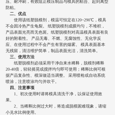
压、耐冲刷，有效阻止
模压
制品与模具的粘合、起到离型
防粘。
二、优点
使用该
纸塑
脱模剂，模温可恒定在
1
20
~290℃，模具
不会因冷热产生龟裂。
纸塑
脱模剂成膜均匀，不堆积，
产品
表面光亮而无色斑。
纸塑
脱模剂对高温模具表面有良
好的附着性。
产品
无毒、不燃、无腐蚀性、无化学反
应、在使用过程中不会产生有害的烟雾。
模具表面基本
无残留，清洁维护简单，制品表面光洁，清洗简单。
三、使用方法
纸塑
脱模剂必须采用干净自来水稀释，脱模
剂
稀释
20-
4
0倍，轻轻摇晃或搅拌均匀即可使用；稀释比例可根
据
产品
复杂性、模深做适当调整。
采用喷枪或自动系统
喷涂，注意喷涂均匀并吹干。
四、注意事项
1、初次使用时请将模具清洗干净，以保证使用效
果。
2、当稀释比例过大时，将造成脱模困难现象，请缩
小兑水比例使用。