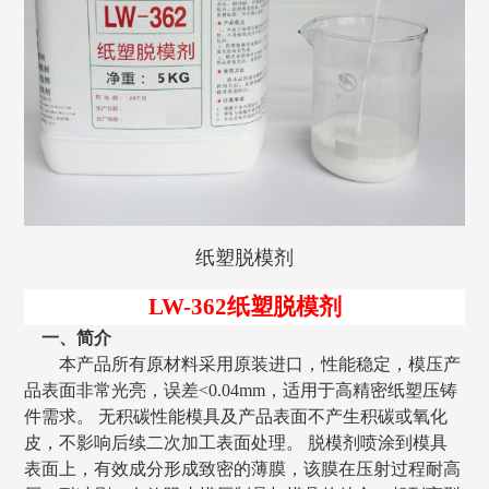
纸塑脱模剂
LW
-
36
2
纸塑
脱模剂
一、简介
本产品所有原材料采用原装进口，性能稳定，
模压
产
品表面非常光亮，误差
<0.04mm，适用于高精密
纸塑
压铸
件需求。
无积碳性能模具及
产品
表面不产生积碳或氧化
皮，不影响后续
二次加工
表面处理。
脱模剂喷涂到模具
表面上，有效成分形成致密的薄膜，该膜在压射过程耐高