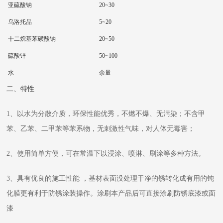
亚硫酸钠
20~30
乌洛托品
5~20
十二烷基苯磺酸钠
20~50
硫酸锌
50~100
水
余量
二、特性
1、以水为分散介质，环保性能优秀，不燃不爆、无污染；不含甲
苯、乙苯、二甲苯等苯系物，无刺激性气味，对人体无毒害；
2、使用简单方便，可在常温下以浸涂、喷淋、刷涂等多种方法。
3、具有优良的施工性能 ，基材表面没处理干净的锈转化成有用的钝
化膜更有利于防锈涂装操作。涂刷本产品后可直接涂刷防锈底漆或面
漆