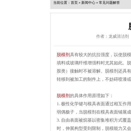
当前位置：
首页
»
新闻中心
»
常见问题解答
作者：龙威清洁剂
脱模剂
具有较大的抗拉强度，以使脱
填料或玻璃纤维增强料时尤其如此。
胺类）接触时不被溶解。脱模剂还具
转移到被加工的制件上，不妨碍喷漆
脱模剂
的具体作用原理如下：
1. 极性化学键与模具表面通过相互作
弱偶极子，当脱模剂在模具表面铺展
3. 自由表面被烷基以密集堆积方式
时，伸展构型受到限制，脱模能力又