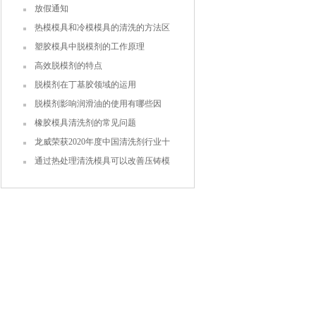
放假通知
热模模具和冷模模具的清洗的方法区
别大吗？
塑胶模具中脱模剂的工作原理
高效脱模剂的特点
脱模剂在丁基胶领域的运用
脱模剂影响润滑油的使用有哪些因
素？
橡胶模具清洗剂的常见问题
龙威荣获2020年度中国清洗剂行业十
大品牌之一
通过热处理清洗模具可以改善压铸模
具的加工工艺性能