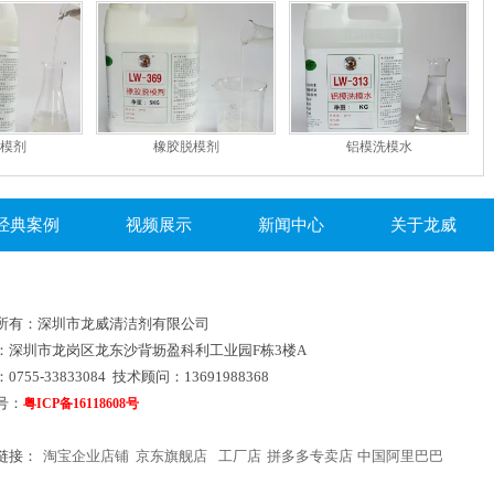
模剂
橡胶脱模剂
铝模洗模水
经典案例
视频展示
新闻中心
关于龙威
所有：深圳市龙威清洁剂有限公司
：深圳市龙岗区龙东沙背坜盈科利工业园F栋3楼A
0755-33833084 技术顾问：13691988368
号：
粤ICP备16118608号
链接：
淘宝企业店铺
京东旗舰店
工厂店
拼多多专卖店
中国阿里巴巴