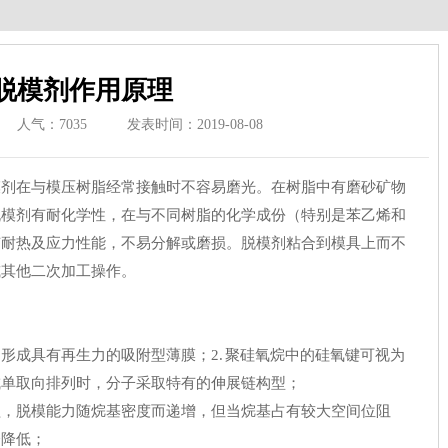
脱模剂作用原理
人气：
7035
发表时间：2019-08-08
模剂在与模压树脂经常接触时不容易磨光。在树脂中有磨砂矿物
脱模剂有耐化学性，在与不同树脂的化学成份（特别是苯乙烯和
有耐热及应力性能，不易分解或磨损。脱模剂粘合到模具上而不
或其他二次加工操作。
用形成具有再生力的吸附型薄膜；2. 聚硅氧烷中的硅氧键可视为
成单取向排列时，分子采取特有的伸展链构型；
覆盖，脱模能力随烷基密度而递增，但当烷基占有较大空间位阻
会降低；